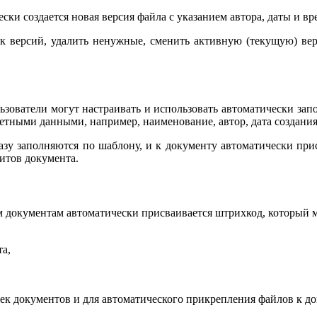
и создается новая версия файла с указанием автора, даты и вр
версий, удалить ненужные, сменить активную (текущую) версию
ьзователи могут настраивать и использовать автоматически за
тными данными, например, наименование, автор, дата создания,
азу заполняются по шаблону, и к документу автоматически при
итов документа.
м документам автоматически присваивается штрихкод, который 
та,
ек документов и для автоматического прикрепления файлов к д