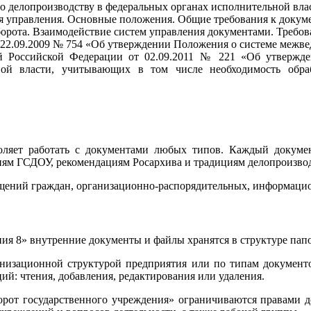
 делопроизводству в федеральных органах исполнительной влас
я управления. Основные положения. Общие требования к докум
орота. Взаимодействие систем управления документами. Требо
22.09.2009 № 754 «Об утверждении Положения о системе межве
й Российской Федерации от 02.09.2011 № 221 «Об утвержд
ьной власти, учитывающих в том числе необходимость обр
оляет работать с документами любых типов. Каждый докумен
ниям ГСДОУ, рекомендациям Росархива и традициям делопроизво
ащений граждан, организационно-распорядительных, информаци
я 8» внутренние документы и файлы хранятся в структуре папок
анизационной структурой предприятия или по типам документ
ий: чтения, добавления, редактирования или удаления.
от государственного учреждения» ограничиваются правами до