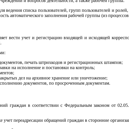
чреждений и вопросов деятельности, а также рабочей группы.
для ведения списка пользователей, групп пользователей и ролей
сть автоматического заполнения рабочей группы (из процессов, з
ляет вести учет и регистрацию входящей и исходящей корреспо
.
ми:
документов, печать штрихкодов и регистрационных штампов;
авки на исполнение и постановки на контроль;
ментов;
закрытых дел на архивное хранение или уничтожение;
сполнению документов, по просроченным документам.
ений граждан в соответствии с Федеральным законом от 02.0
е учет переадресации обращений граждан в сторонние организац