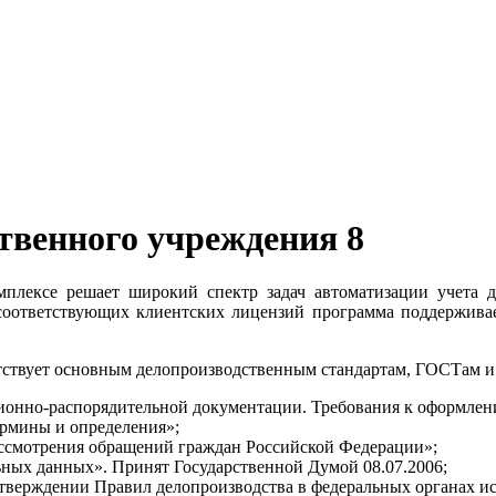
твенного учреждения 8
мплексе решает широкий спектр задач автоматизации учета до
соответствующих клиентских лицензий программа поддерживает
тствует основным делопроизводственным стандартам, ГОСТам и
ионно-распорядительной документации. Требования к оформлен
ермины и определения»;
ассмотрения обращений граждан Российской Федерации»;
ьных данных». Принят Государственной Думой 08.07.2006;
утверждении Правил делопроизводства в федеральных органах и