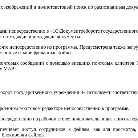
ых изображений и полнотекстовый поиск по распознанным доку
ьмами непосредственно в «1С:Документообороте государственног
к и входящие и исходящие документы.
чте непосредственно из программы. Предусмотрена также загру
исанные и зашифрованные файлы.
почтовых сообщений с помощью внешних почтовых клиентов. По
лу MAPI.
борот государственного учреждения 8» использует соответст
роенном текстовом редакторе непосредственно в программе.
посредственно на рабочем столе; пользователь видит список ре
спечивает доступ сотрудников к файлам, как для просмотра
 блокировки файлов.