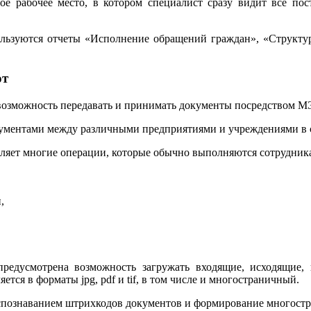
ое рабочее место, в котором специалист сразу видит все п
ользуются отчеты «Исполнение обращений граждан», «Структур
от
 возможность передавать и принимать документы посредством 
ментами между различными предприятиями и учреждениями в с
яет многие операции, которые обычно выполняются сотрудник
,
предусмотрена возможность загружать входящие, исходящие
я в форматы jpg, pdf и tif, в том числе и многостраничный.
спознаванием штрихкодов документов и формирование многостра