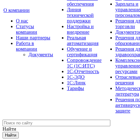
обеспечения
Зарплата и
Линия
управлени
О компании
технической
персонало
О нас
поддержки
Решения д
Cтатусы
Настройка и
торговли
компании
внедрение
Документо
Наши партнеры
Реальная
Решения д
Работа в
автоматизация
образовани
компании
Обучение и
Решения д
Документы
сертификация
здравоохра
Сопровождение
Комплексн
1С (1С:ИТС)
управлени
1С-Отчетность
ресурсами
1С-ЭДО
Отраслевы
1С:Линк
решения
Тарифы
Методичес
литература
Решения п
антивирус
защите
Найти