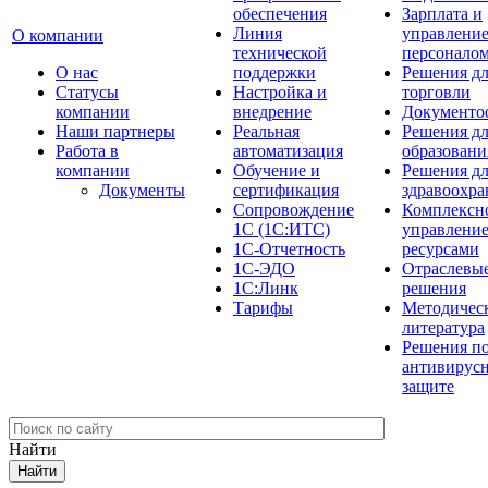
обеспечения
Зарплата и
Линия
управлени
О компании
технической
персонало
О нас
поддержки
Решения д
Cтатусы
Настройка и
торговли
компании
внедрение
Документо
Наши партнеры
Реальная
Решения д
Работа в
автоматизация
образовани
компании
Обучение и
Решения д
Документы
сертификация
здравоохра
Сопровождение
Комплексн
1С (1С:ИТС)
управлени
1С-Отчетность
ресурсами
1С-ЭДО
Отраслевы
1С:Линк
решения
Тарифы
Методичес
литература
Решения п
антивирус
защите
Найти