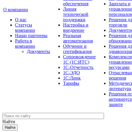
обеспечения
Зарплата и
Линия
управлени
О компании
технической
персонало
О нас
поддержки
Решения д
Cтатусы
Настройка и
торговли
компании
внедрение
Документо
Наши партнеры
Реальная
Решения д
Работа в
автоматизация
образовани
компании
Обучение и
Решения д
Документы
сертификация
здравоохра
Сопровождение
Комплексн
1С (1С:ИТС)
управлени
1С-Отчетность
ресурсами
1С-ЭДО
Отраслевы
1С:Линк
решения
Тарифы
Методичес
литература
Решения п
антивирус
защите
Найти