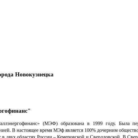
орода Новокузнецка
ргофинанс"
ллэнергофинанс» (МЭФ) образована в 1999 году. Была пе
нией. В настоящее время МЭф является 100% дочерним общест
в двух областях России – Кемеровской и Свердловской. В Сверд