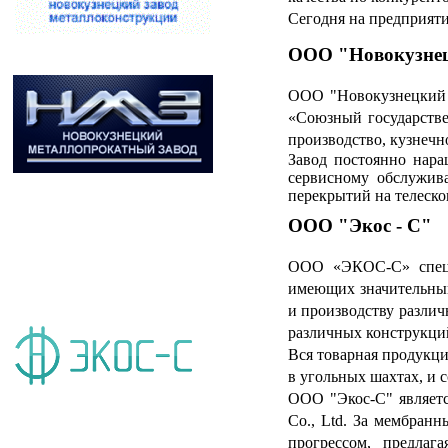
Сегодня на предприяти
ООО "Новокузнец
ООО "Новокузнецкий м
«Союзный государстве
производство, кузнечн
Завод постоянно нара
сервисному обслужива
перекрытий на телеско
ООО "Экос - С"
ООО «ЭКОС-С» специа
имеющих значительный
и производству различ
различных конструкци
Вся товарная продукц
в угольных шахтах, и 
ООО "Экос-С" являетс
Co., Ltd. За мембран
прогрессом, предла