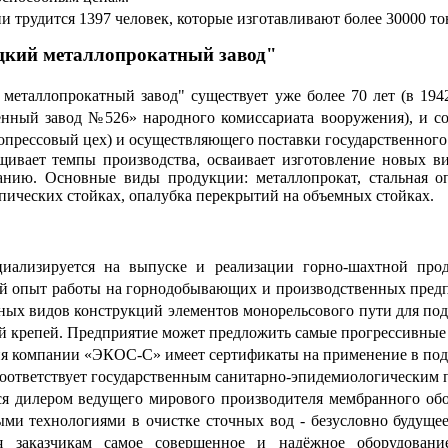
и трудится 1397 человек, которые изготавливают более 30000 то
кий металлопрокатный завод"
еталлопрокатный завод" cуществует уже более 70 лет (в 1942
нный завод №526» народного комиссариата вооружения), и со
опрессовый цех) и осуществляющего поставки государственного 
щивает темпы производства, осваивает изготовление новых в
нию. Основные виды продукции: металлопрокат, стальная оп
пических стойках, опалубка перекрытий на объемных стойках.
лизируется на выпуске и реализации горно-шахтной прод
 опыт работы на горнодобывающих и производственных предп
ных видов конструкций элементов монорельсового пути для по
й крепей. Предприятие может предложить самые прогрессивные
ия компании «ЭКОС-С» имеет сертификаты на применение в под
соответствует государственным санитарно-эпидемиологическим
я дилером ведущего мирового производителя мембранного об
ными технологиями в очистке сточных вод - безусловно будуще
гая заказчикам самое совершенное и надёжное оборудова