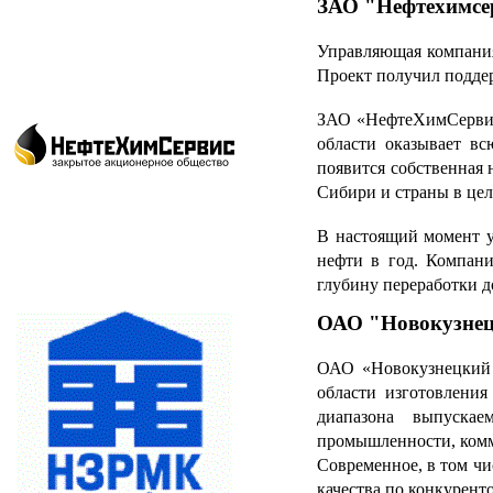
ЗАО "Нефтехимсе
Управляющая компания
Проект получил подде
ЗАО «НефтеХимСервис»
области оказывает в
появится собственная 
Сибири и страны в цел
В настоящий момент у
нефти в год. Компани
глубину переработки д
ОАО "Новокузнецк
ОАО «Новокузнецкий 
области изготовлени
диапазона выпускае
промышленности, комм
Современное, в том ч
качества по конкурент