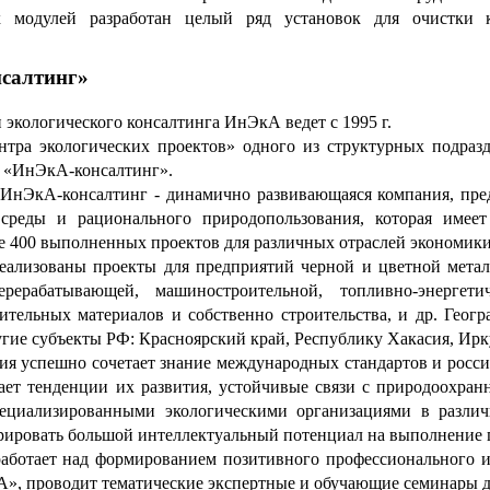
ых модулей разработан целый ряд установок для очистки
салтинг»
и экологического консалтинга ИнЭкА ведет с 1995 г.
ентра экологических проектов» одного из структурных подр
 «ИнЭкА-консалтинг».
ИнЭкА-консалтинг - динамично развивающаяся компания, пред
реды и рационального природопользования, которая
имеет 
е 400 выполненных проектов для различных отраслей экономики
ализованы проекты для предприятий черной и цветной метал
ерерабатывающей, машиностроительной, топливно-энергети
тельных материалов и собственно строительства, и др.
Геогр
ругие субъекты РФ: Красноярский край, Республику Хакасия, Ирк
ия успешно сочетает знание международных стандартов и росс
ает тенденции их развития, у
стойчивые связи с природоохран
ециализированными экологическими организациями в различ
ировать большой интеллектуальный потенциал на выполнение п
аботает над формированием позитивного профессионального 
, проводит тематические экспертные и обучающие семинары для