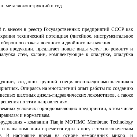
нн металлоконструкций в год.
 г. внесен в реестр Государственных предприятий СССР как
хранил технический потенциал (литейное, инструментальное
оборонного заказа военного и двойного назначения
идов продукции, предлагает новые виды услуг по ремонту и
алубка стен, колонн, комплектующие к опалубке, опалубка
укции, созданно группой специалистов-единомышленников
риятиях. Опираясь на многолетний опыт работы по созданию
двесных шахтных дизель-гидравлических локомотивов, а также
 решения по этим направлениям.
земных условиях горнодобывающих предприятий, в том числе
 правилам и нормативам.
орудования - компании Tianjin MOTIMO Membrane Technology
е и наша компании стремится идти в ногу с технологическим
ние. В настоящее время на основе мембранных микро- и