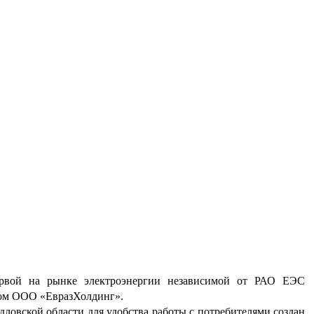
рвой на рынке электроэнергии независимой от РАО ЕЭС
вом ООО «ЕвразХолдинг».
ловской области для удобства работы с потребителями создан