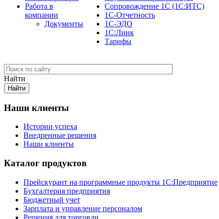
Работа в
Сопровождение 1С (1С:ИТС)
компании
1С-Отчетность
Документы
1С-ЭДО
1С:Линк
Тарифы
Найти
Наши клиенты
Истории успеха
Внедренные решения
Наши клиенты
Каталог продуктов
Прейскурант на программные продукты 1С:Предприятие
Бухгалтерия предприятия
Бюджетный учет
Зарплата и управление персоналом
Решения для торговли