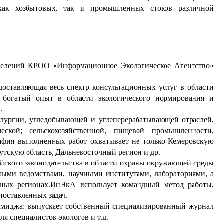
 как хозбытовых, так и промышленных стоков различной
азделений КРОО «Информационное Экологическое Агентство»
оставляющая весь спектр консультационных услуг в области
богатый опыт в области экологического нормирования и
.
лургии, угледобывающей и углеперерабатывающей отраслей,
ческой; сельскохозяйственной, пищевой промышленности,
афия выполненных работ охватывает не только Кемеровскую
утскую область, Дальневосточный регион и др.
ийского законодательства в области охраны окружающей среды
ными ведомствами, научными институтами, лабораториями, а
ных регионах.
ИнЭкА использует командный метод работы,
оставленных задач.
имиджа: выпускает собственный специализированный журнал
 специалистов-экологов и т.д.