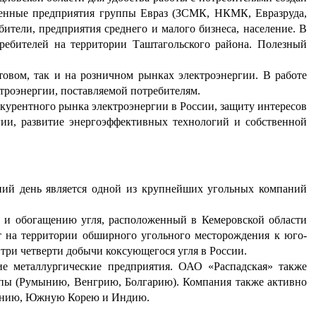
енные предприятия группы Евраз (ЗСМК, НКМК, Евразруда,
ли, предприятия среднего и малого бизнеса, население. В
ребителей на территории Таштагольского района. Полезный
овом, так и на розничном рынках электроэнергии. В работе
роэнергии, поставляемой потребителям.
курентного рынка электроэнергии в России, защиту интересов
ии, развитие энергоэффективных технологий и собственной
шний день является одной из крупнейших угольных компаний
 и обогащению угля, расположенный в Кемеровской области
т на территории обширного угольного месторождения к юго-
 три четверти добычи коксующегося угля в России.
е металлургические предприятия.
ОАО «Распадская» также
опы (Румынию, Венгрию, Болгарию). Компания также активно
Японию, Южную Корею и Индию.