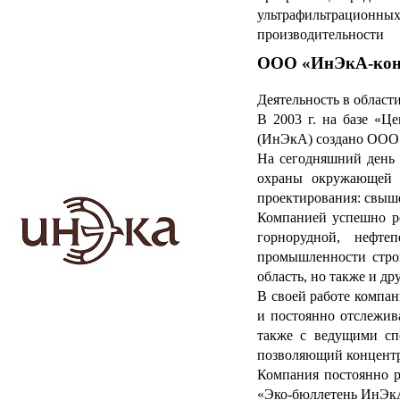
ультрафильтрационн
производительности
ООО «ИнЭкА-кон
Деятельность в област
В 2003 г. на базе «Ц
(ИнЭкА) создано ООО
На сегодняшний день 
охраны окружающей с
проектирования: свыш
Компанией успешно ре
горнорудной, нефтеп
промышленности строи
область, но также и д
В своей работе компан
и постоянно отслежив
также с ведущими сп
позволяющий концентр
Компания постоянно р
«Эко-бюллетень ИнЭкА»