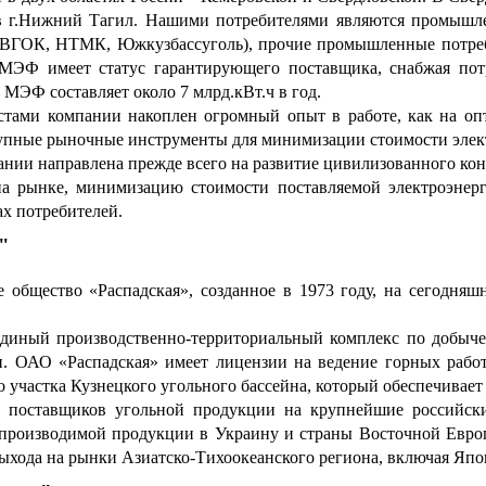
в г.Нижний Тагил. Нашими потребителями являются промышл
ОК, НТМК, Южкузбассуголь), прочие промышленные потребите
 МЭФ имеет статус гарантирующего поставщика, снабжая пот
 МЭФ составляет около 7 млрд.кВт.ч в год.
стами компании накоплен огромный опыт в работе, как на опт
тупные рыночные инструменты для минимизации стоимости элект
ании направлена прежде всего на развитие цивилизованного кон
а рынке, минимизацию стоимости поставляемой электроэнерг
ах потребителей.
"
 общество «Распадская», созданное в 1973 году, на сегодня
диный производственно-территориальный комплекс по добыче
. ОАО «Распадская» имеет лицензии на ведение горных рабо
о участка Кузнецкого угольного бассейна, который обеспечивает
 поставщиков угольной продукции на крупнейшие российски
 производимой продукции в Украину и страны Восточной Евр
выхода на рынки Азиатско-Тихоокеанского региона, включая 