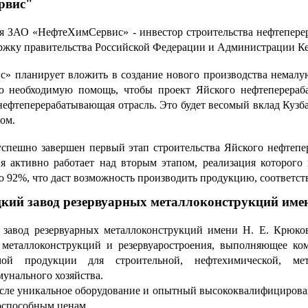
рвис"
 ЗАО «НефтеХимСервис» - инвестор строительства нефтеперер
ржку правительства Российской Федерации и Администрации Ке
 планирует вложить в создание нового производства немалу
сю необходимую помощь, чтобы проект Яйского нефтеперераб
нефтеперерабатывающая отрасль. Это будет весомый вклад Кузба
ом.
спешно завершен первый этап строительства Яйского нефтеп
я активно работает над вторым этапом, реализация которого
о 92%, что даст возможность производить продукцию, соответс
ий завод резервуарных металлоконструкций име
завод резервуарных металлоконструкций имени Н. Е. Крюков
я металлоконструкций и резервуаростроения, выполняющее к
мой продукции для строительной, нефтехимической, мета
унального хозяйства.
исле уникальное оборудование и опытный высококвалифицирова
оспособным ценам.