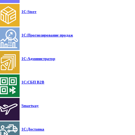
1C-Store
1С:Прогнозирование продаж
1С-Администратор
1С:СБП B2B
Smartway
1С:Доставка