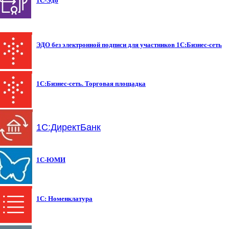
1С-Эдо
ЭДО без электронной подписи для участников 1С:Бизнес-сеть
1С:Бизнес-сеть. Торговая площадка
1С:ДиректБанк
1C-ЮМИ
1С: Номенклатура