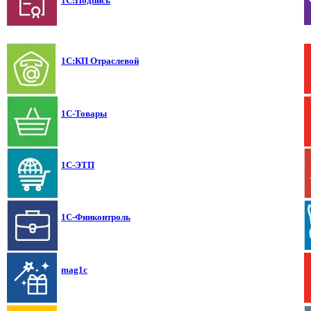
1С:Подпись
1С:КП Отраслевой
1С-Товары
1С-ЭТП
1С-Финконтроль
mag1c