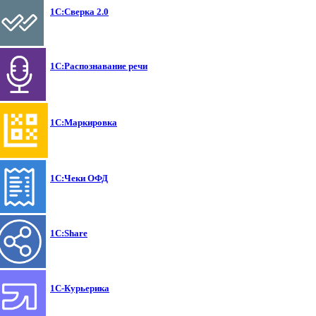
1С:Сверка 2.0
1С:Распознавание речи
1С:Маркировка
1С:Чеки ОФД
1С:Share
1С-Курьерика