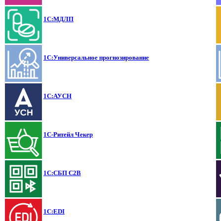
1С:МДЛП
1С:Универсальное прогнозирование
1С:АУСН
1С-Ритейл Чекер
1С:СБП C2B
1С:EDI