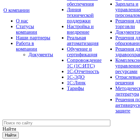
обеспечения
Зарплата и
Линия
управлени
О компании
технической
персонало
О нас
поддержки
Решения д
Cтатусы
Настройка и
торговли
компании
внедрение
Документо
Наши партнеры
Реальная
Решения д
Работа в
автоматизация
образовани
компании
Обучение и
Решения д
Документы
сертификация
здравоохра
Сопровождение
Комплексн
1С (1С:ИТС)
управлени
1С-Отчетность
ресурсами
1С-ЭДО
Отраслевы
1С:Линк
решения
Тарифы
Методичес
литература
Решения п
антивирус
защите
Найти