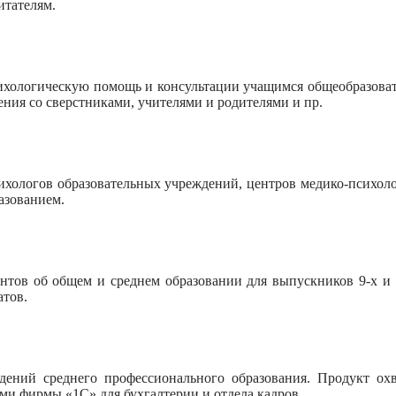
итателям.
ихологическую помощь и консультации учащимся общеобразова
ения со сверстниками, учителями и родителями и пр.
ихологов образовательных учреждений, центров медико-психол
азованием.
тов об общем и среднем образовании для выпускников 9-х и 11
атов.
дений среднего профессионального образования. Продукт охв
ми фирмы «1С» для бухгалтерии и отдела кадров.