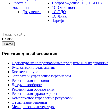
Работа в
Сопровождение 1С (1С:ИТС)
компании
1С-Отчетность
Документы
1С-ЭДО
1С:Линк
Тарифы
Найти
Решения для образования
Прейскурант на программные продукты 1С:Предприятие
Бухгалтерия предприятия
Бюджетный учет
Зарплата и управление персоналом
Решения для торговли
Документооборот
Решения для образования
Решения для здравоохранения
Комплексное управление ресурсами
Отраслевые решения
Методическая литература