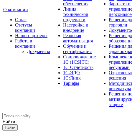
обеспечения
Зарплата и
Линия
управлени
О компании
технической
персонало
О нас
поддержки
Решения д
Cтатусы
Настройка и
торговли
компании
внедрение
Документо
Наши партнеры
Реальная
Решения д
Работа в
автоматизация
образовани
компании
Обучение и
Решения д
Документы
сертификация
здравоохра
Сопровождение
Комплексн
1С (1С:ИТС)
управлени
1С-Отчетность
ресурсами
1С-ЭДО
Отраслевы
1С:Линк
решения
Тарифы
Методичес
литература
Решения п
антивирус
защите
Найти