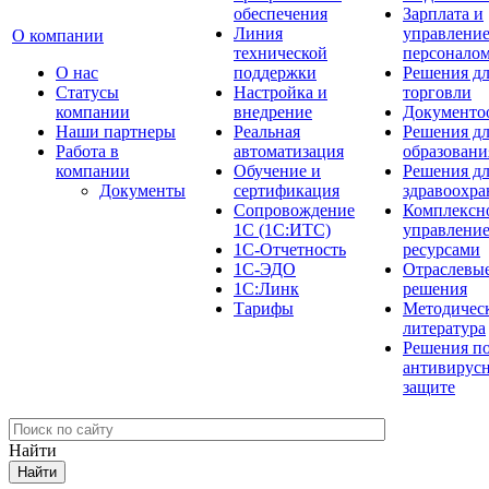
обеспечения
Зарплата и
Линия
управлени
О компании
технической
персонало
О нас
поддержки
Решения д
Cтатусы
Настройка и
торговли
компании
внедрение
Документо
Наши партнеры
Реальная
Решения д
Работа в
автоматизация
образовани
компании
Обучение и
Решения д
Документы
сертификация
здравоохра
Сопровождение
Комплексн
1С (1С:ИТС)
управлени
1С-Отчетность
ресурсами
1С-ЭДО
Отраслевы
1С:Линк
решения
Тарифы
Методичес
литература
Решения п
антивирус
защите
Найти