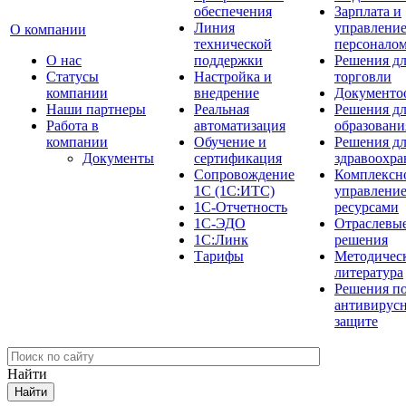
обеспечения
Зарплата и
Линия
управлени
О компании
технической
персонало
О нас
поддержки
Решения д
Cтатусы
Настройка и
торговли
компании
внедрение
Документо
Наши партнеры
Реальная
Решения д
Работа в
автоматизация
образовани
компании
Обучение и
Решения д
Документы
сертификация
здравоохра
Сопровождение
Комплексн
1С (1С:ИТС)
управлени
1С-Отчетность
ресурсами
1С-ЭДО
Отраслевы
1С:Линк
решения
Тарифы
Методичес
литература
Решения п
антивирус
защите
Найти