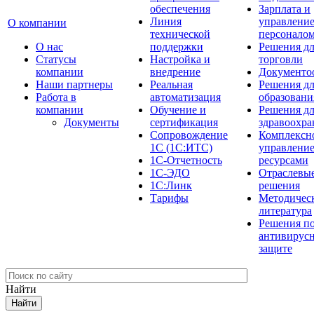
обеспечения
Зарплата и
Линия
управлени
О компании
технической
персонало
О нас
поддержки
Решения д
Cтатусы
Настройка и
торговли
компании
внедрение
Документо
Наши партнеры
Реальная
Решения д
Работа в
автоматизация
образовани
компании
Обучение и
Решения д
Документы
сертификация
здравоохра
Сопровождение
Комплексн
1С (1С:ИТС)
управлени
1С-Отчетность
ресурсами
1С-ЭДО
Отраслевы
1С:Линк
решения
Тарифы
Методичес
литература
Решения п
антивирус
защите
Найти