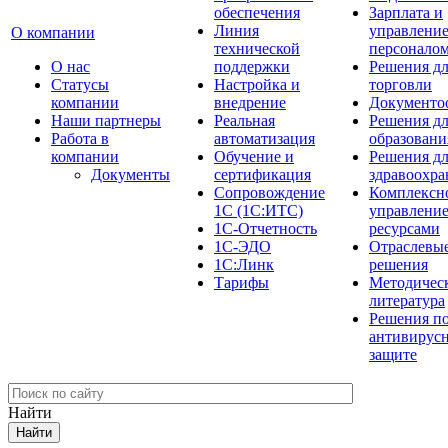
обеспечения
Зарплата и
Линия
управлени
О компании
технической
персонало
О нас
поддержки
Решения д
Cтатусы
Настройка и
торговли
компании
внедрение
Документо
Наши партнеры
Реальная
Решения д
Работа в
автоматизация
образовани
компании
Обучение и
Решения д
Документы
сертификация
здравоохра
Сопровождение
Комплексн
1С (1С:ИТС)
управлени
1С-Отчетность
ресурсами
1С-ЭДО
Отраслевы
1С:Линк
решения
Тарифы
Методичес
литература
Решения п
антивирус
защите
Найти