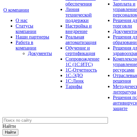
обеспечения
Зарплата и
Линия
управлени
О компании
технической
персонало
О нас
поддержки
Решения д
Cтатусы
Настройка и
торговли
компании
внедрение
Документо
Наши партнеры
Реальная
Решения д
Работа в
автоматизация
образовани
компании
Обучение и
Решения д
Документы
сертификация
здравоохра
Сопровождение
Комплексн
1С (1С:ИТС)
управлени
1С-Отчетность
ресурсами
1С-ЭДО
Отраслевы
1С:Линк
решения
Тарифы
Методичес
литература
Решения п
антивирус
защите
Найти