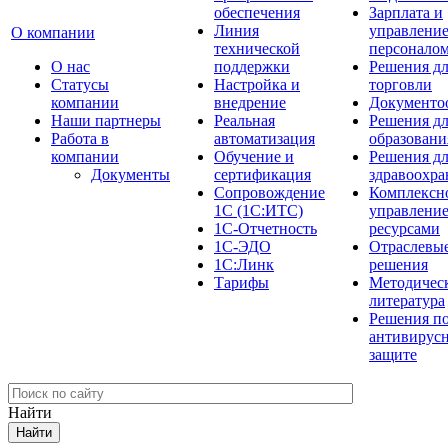
обеспечения
Зарплата и
Линия
управлени
О компании
технической
персонало
О нас
поддержки
Решения д
Cтатусы
Настройка и
торговли
компании
внедрение
Документо
Наши партнеры
Реальная
Решения д
Работа в
автоматизация
образовани
компании
Обучение и
Решения д
Документы
сертификация
здравоохра
Сопровождение
Комплексн
1С (1С:ИТС)
управлени
1С-Отчетность
ресурсами
1С-ЭДО
Отраслевы
1С:Линк
решения
Тарифы
Методичес
литература
Решения п
антивирус
защите
Найти