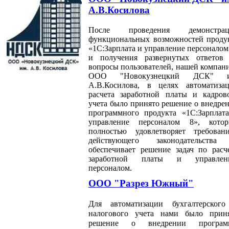
А.В.Косилова
После проведения демонстрац
функциональных возможностей проду
«1С:Зарплата и управление персоналом
и получения развернутых ответов
вопросы пользователей, нашей компан
ООО "Новокузнецкий ДСК" и
А.В.Косилова, в целях автоматиза
расчета заработной платы и кадров
учета было принято решение о внедре
программного продукта «1С:Зарплат
управление персоналом 8», кото
полностью удовлетворяет требован
действующего законодательств
обеспечивает решение задач по расч
заработной платы и управлен
персоналом.
ООО "Разрез Южный"
Для автоматизации бухгалтерског
налогового учета нами было прин
решение о внедрении програм