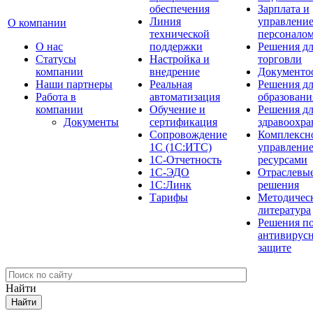
обеспечения
Зарплата и
Линия
управлени
О компании
технической
персонало
О нас
поддержки
Решения д
Cтатусы
Настройка и
торговли
компании
внедрение
Документо
Наши партнеры
Реальная
Решения д
Работа в
автоматизация
образовани
компании
Обучение и
Решения д
Документы
сертификация
здравоохра
Сопровождение
Комплексн
1С (1С:ИТС)
управлени
1С-Отчетность
ресурсами
1С-ЭДО
Отраслевы
1С:Линк
решения
Тарифы
Методичес
литература
Решения п
антивирус
защите
Найти