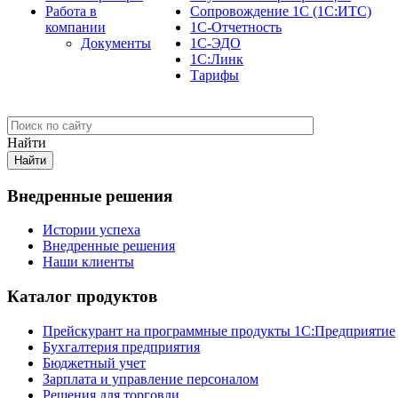
Работа в
Сопровождение 1С (1С:ИТС)
компании
1С-Отчетность
Документы
1С-ЭДО
1С:Линк
Тарифы
Найти
Внедренные решения
Истории успеха
Внедренные решения
Наши клиенты
Каталог продуктов
Прейскурант на программные продукты 1С:Предприятие
Бухгалтерия предприятия
Бюджетный учет
Зарплата и управление персоналом
Решения для торговли