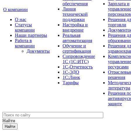
обеспечения
Зарплата и
Линия
управлени
О компании
технической
персонало
О нас
поддержки
Решения д
Cтатусы
Настройка и
торговли
компании
внедрение
Документо
Наши партнеры
Реальная
Решения д
Работа в
автоматизация
образовани
компании
Обучение и
Решения д
Документы
сертификация
здравоохра
Сопровождение
Комплексн
1С (1С:ИТС)
управлени
1С-Отчетность
ресурсами
1С-ЭДО
Отраслевы
1С:Линк
решения
Тарифы
Методичес
литература
Решения п
антивирус
защите
Найти