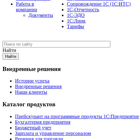
Работа в
Сопровождение 1С (1С:ИТС)
компании
1С-Отчетность
Документы
1С-ЭДО
1С:Линк
Тарифы
Найти
Внедренные решения
Истории успеха
Внедренные решения
Наши клиенты
Каталог продуктов
Прейскурант на программные продукты 1С:Предприятие
Бухгалтерия предприятия
Бюджетный учет
Зарплата и управление персоналом
Решения для торговли