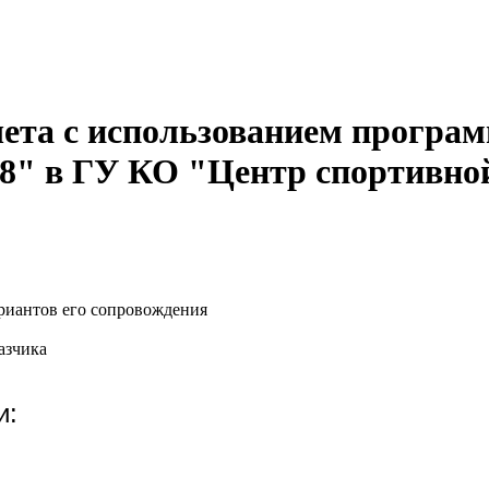
чета с использованием програ
 8" в ГУ КО "Центр спортивно
риантов его сопровождения
азчика
и: