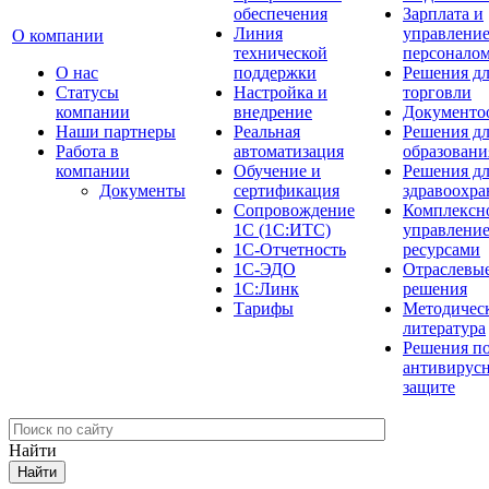
обеспечения
Зарплата и
Линия
управлени
О компании
технической
персонало
О нас
поддержки
Решения д
Cтатусы
Настройка и
торговли
компании
внедрение
Документо
Наши партнеры
Реальная
Решения д
Работа в
автоматизация
образовани
компании
Обучение и
Решения д
Документы
сертификация
здравоохра
Сопровождение
Комплексн
1С (1С:ИТС)
управлени
1С-Отчетность
ресурсами
1С-ЭДО
Отраслевы
1С:Линк
решения
Тарифы
Методичес
литература
Решения п
антивирус
защите
Найти