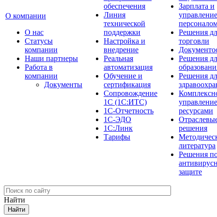
обеспечения
Зарплата и
Линия
управлени
О компании
технической
персонало
О нас
поддержки
Решения д
Cтатусы
Настройка и
торговли
компании
внедрение
Документо
Наши партнеры
Реальная
Решения д
Работа в
автоматизация
образовани
компании
Обучение и
Решения д
Документы
сертификация
здравоохра
Сопровождение
Комплексн
1С (1С:ИТС)
управлени
1С-Отчетность
ресурсами
1С-ЭДО
Отраслевы
1С:Линк
решения
Тарифы
Методичес
литература
Решения п
антивирус
защите
Найти