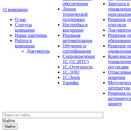
обеспечения
Зарплата и
Линия
управлени
О компании
технической
персонало
О нас
поддержки
Решения д
Cтатусы
Настройка и
торговли
компании
внедрение
Документо
Наши партнеры
Реальная
Решения д
Работа в
автоматизация
образовани
компании
Обучение и
Решения д
Документы
сертификация
здравоохра
Сопровождение
Комплексн
1С (1С:ИТС)
управлени
1С-Отчетность
ресурсами
1С-ЭДО
Отраслевы
1С:Линк
решения
Тарифы
Методичес
литература
Решения п
антивирус
защите
Найти