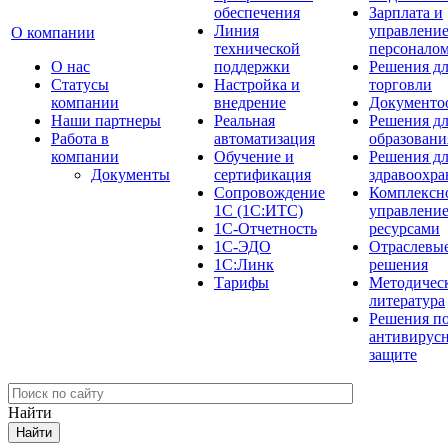
обеспечения
Зарплата и
Линия
управлени
О компании
технической
персонало
О нас
поддержки
Решения д
Cтатусы
Настройка и
торговли
компании
внедрение
Документо
Наши партнеры
Реальная
Решения д
Работа в
автоматизация
образовани
компании
Обучение и
Решения д
Документы
сертификация
здравоохра
Сопровождение
Комплексн
1С (1С:ИТС)
управлени
1С-Отчетность
ресурсами
1С-ЭДО
Отраслевы
1С:Линк
решения
Тарифы
Методичес
литература
Решения п
антивирус
защите
Найти