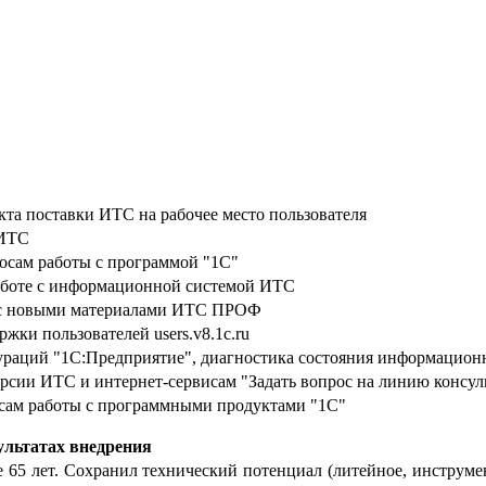
кта поставки ИТС на рабочее место пользователя
 ИТС
осам работы с программой "1С"
аботе с информационной системой ИТС
й с новыми материалами ИТС ПРОФ
жки пользователей users.v8.1c.ru
раций "1С:Предприятие", диагностика состояния информационн
ерсии ИТС и интернет-сервисам "Задать вопрос на линию консуль
осам работы с программными продуктами "1С"
ультатах внедрения
 65 лет. Сохранил технический потенциал (литейное, инструмен