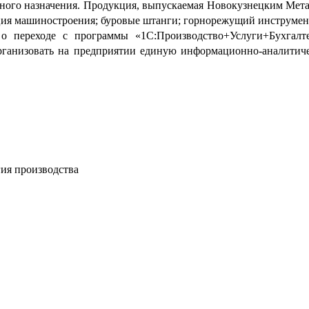
йного назначения. Продукция, выпускаемая Новокузнецким Мета
укция машиностроения; буровые штанги; горнорежущий инструмент
о переходе с программы «1С:Производство+Услуги+Бухгал
рганизовать на предприятии единую информационно-аналитич
гия производства