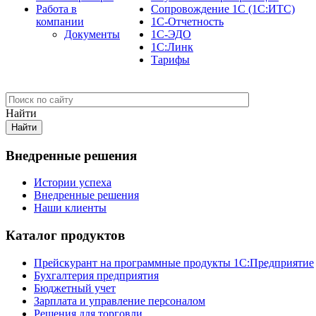
Работа в
Сопровождение 1С (1С:ИТС)
компании
1С-Отчетность
Документы
1С-ЭДО
1С:Линк
Тарифы
Найти
Внедренные решения
Истории успеха
Внедренные решения
Наши клиенты
Каталог продуктов
Прейскурант на программные продукты 1С:Предприятие
Бухгалтерия предприятия
Бюджетный учет
Зарплата и управление персоналом
Решения для торговли