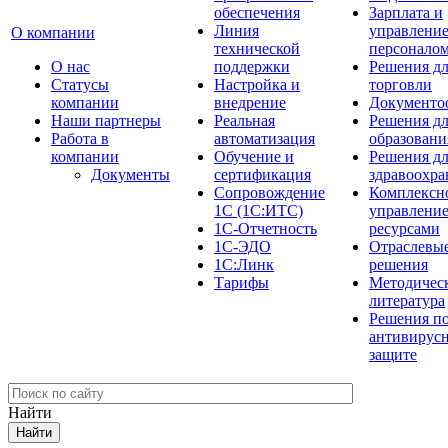
обеспечения
Зарплата и
Линия
управлени
О компании
технической
персонало
О нас
поддержки
Решения д
Cтатусы
Настройка и
торговли
компании
внедрение
Документо
Наши партнеры
Реальная
Решения д
Работа в
автоматизация
образовани
компании
Обучение и
Решения д
Документы
сертификация
здравоохра
Сопровождение
Комплексн
1С (1С:ИТС)
управлени
1С-Отчетность
ресурсами
1С-ЭДО
Отраслевы
1С:Линк
решения
Тарифы
Методичес
литература
Решения п
антивирус
защите
Найти