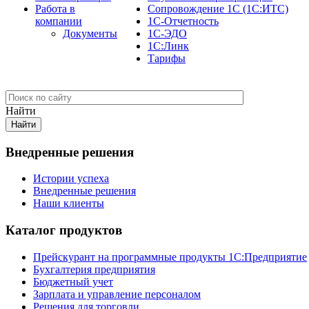
Работа в
Сопровождение 1С (1С:ИТС)
компании
1С-Отчетность
Документы
1С-ЭДО
1С:Линк
Тарифы
Найти
Внедренные решения
Истории успеха
Внедренные решения
Наши клиенты
Каталог продуктов
Прейскурант на программные продукты 1С:Предприятие
Бухгалтерия предприятия
Бюджетный учет
Зарплата и управление персоналом
Решения для торговли