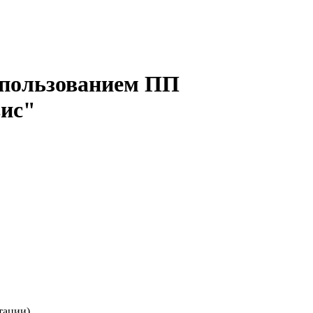
использованием ПП
ис"
тации)