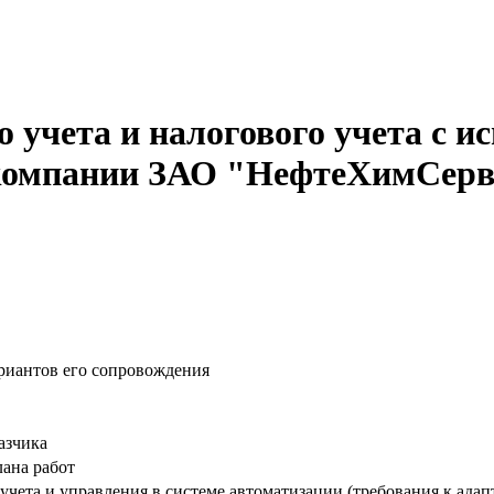
 учета и налогового учета с 
 компании ЗАО "НефтеХимСерв
риантов его сопровождения
азчика
лана работ
чета и управления в системе автоматизации (требования к адап