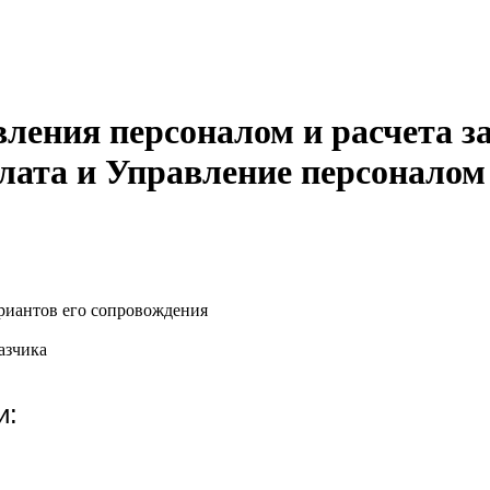
ления персоналом и расчета з
лата и Управление персоналом
риантов его сопровождения
азчика
и: