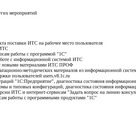
ругих мероприятий
кта поставки ИТС на рабочее место пользователя
 ИТС
осам работы с программой "1С"
аботе с информационной системой ИТС
й с новыми материалами ИТС ПРОФ
сультационно-методических материалов из информационной си
жки пользователей users.v8.1c.ru
раций "1С:Предприятие", диагностика состояния информационн
рмы и типовых конфигураций, диагностика состояния информац
ерсии ИТС и интернет-сервисам "Задать вопрос на линию консуль
осам работы с программными продуктами "1С"