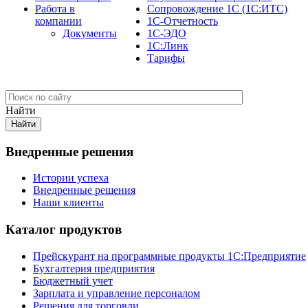
Работа в
Сопровождение 1С (1С:ИТС)
компании
1С-Отчетность
Документы
1С-ЭДО
1С:Линк
Тарифы
Найти
Внедренные решения
Истории успеха
Внедренные решения
Наши клиенты
Каталог продуктов
Прейскурант на программные продукты 1С:Предприятие
Бухгалтерия предприятия
Бюджетный учет
Зарплата и управление персоналом
Решения для торговли