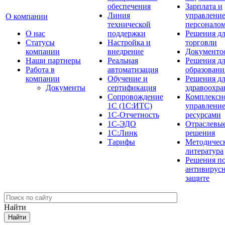
обеспечения
Зарплата и
Линия
управлени
О компании
технической
персонало
О нас
поддержки
Решения д
Cтатусы
Настройка и
торговли
компании
внедрение
Документо
Наши партнеры
Реальная
Решения д
Работа в
автоматизация
образовани
компании
Обучение и
Решения д
Документы
сертификация
здравоохра
Сопровождение
Комплексн
1С (1С:ИТС)
управлени
1С-Отчетность
ресурсами
1С-ЭДО
Отраслевы
1С:Линк
решения
Тарифы
Методичес
литература
Решения п
антивирус
защите
Найти