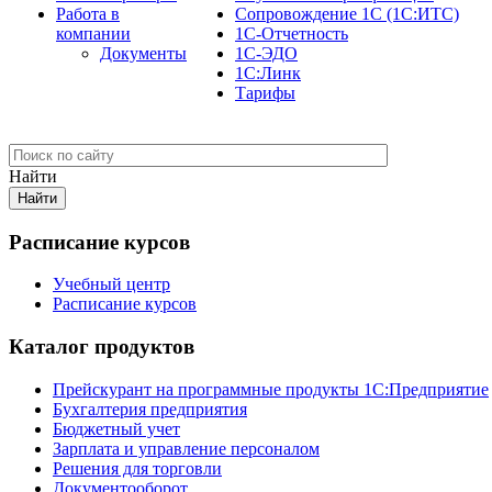
Работа в
Сопровождение 1С (1С:ИТС)
компании
1С-Отчетность
Документы
1С-ЭДО
1С:Линк
Тарифы
Найти
Расписание курсов
Учебный центр
Расписание курсов
Каталог продуктов
Прейскурант на программные продукты 1С:Предприятие
Бухгалтерия предприятия
Бюджетный учет
Зарплата и управление персоналом
Решения для торговли
Документооборот