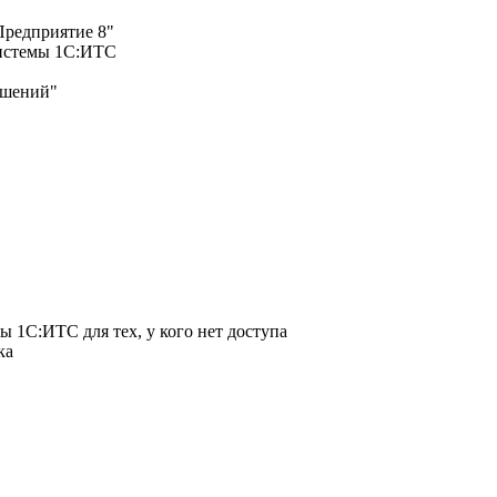
редприятие 8"
системы 1С:ИТС
решений"
 1С:ИТС для тех, у кого нет доступа
ска