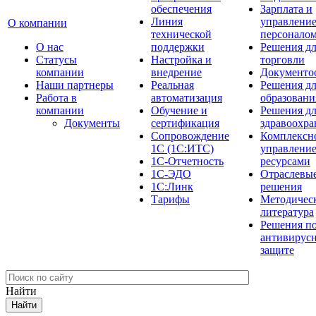
обеспечения
Зарплата и
Линия
управлени
О компании
технической
персонало
О нас
поддержки
Решения д
Cтатусы
Настройка и
торговли
компании
внедрение
Документо
Наши партнеры
Реальная
Решения д
Работа в
автоматизация
образовани
компании
Обучение и
Решения д
Документы
сертификация
здравоохра
Сопровождение
Комплексн
1С (1С:ИТС)
управлени
1С-Отчетность
ресурсами
1С-ЭДО
Отраслевы
1С:Линк
решения
Тарифы
Методичес
литература
Решения п
антивирус
защите
Найти