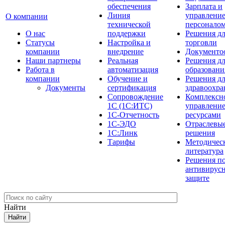
обеспечения
Зарплата и
Линия
управлени
О компании
технической
персонало
О нас
поддержки
Решения д
Cтатусы
Настройка и
торговли
компании
внедрение
Документо
Наши партнеры
Реальная
Решения д
Работа в
автоматизация
образовани
компании
Обучение и
Решения д
Документы
сертификация
здравоохра
Сопровождение
Комплексн
1С (1С:ИТС)
управлени
1С-Отчетность
ресурсами
1С-ЭДО
Отраслевы
1С:Линк
решения
Тарифы
Методичес
литература
Решения п
антивирус
защите
Найти