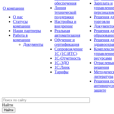
обеспечения
Зарплата и
Линия
управлени
О компании
технической
персонало
О нас
поддержки
Решения д
Cтатусы
Настройка и
торговли
компании
внедрение
Документо
Наши партнеры
Реальная
Решения д
Работа в
автоматизация
образовани
компании
Обучение и
Решения д
Документы
сертификация
здравоохра
Сопровождение
Комплексн
1С (1С:ИТС)
управлени
1С-Отчетность
ресурсами
1С-ЭДО
Отраслевы
1С:Линк
решения
Тарифы
Методичес
литература
Решения п
антивирус
защите
Найти